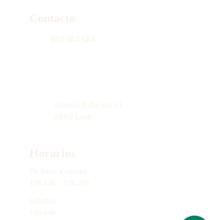
Contacto
665 454 684
contacto@latiendinadelgabacho.com
Avenida Padre Isla 13
24002 Leon
Horarios
De lunes a 
viernes
10h-14h  / 17h-20h
Sábados
10h-14h