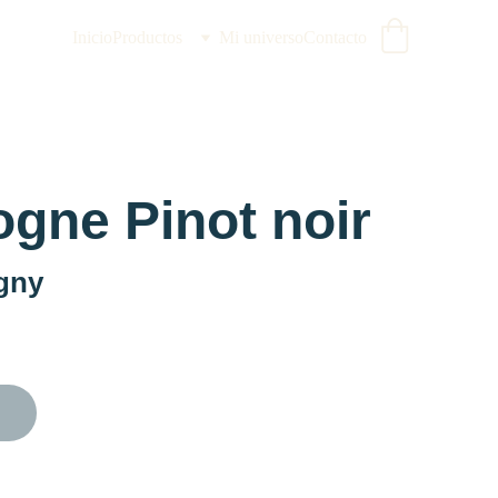
Inicio
Productos
Mi universo
Contacto
gne Pinot noir
gny