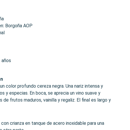
ña
en: Borgoña AOP
nal
5 años
ón
un color profundo cereza negra. Una nariz intensa y
os y especias. En boca, se aprecia un vino suave y
de frutos maduros, vainilla y regaliz. El final es largo y
al con crianza en tanque de acero inoxidable para una