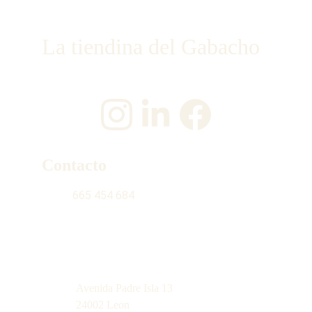
La tiendina del Gabacho
¡Únete a nosotros en las redes sociales!
Contacto
665 454 684
contacto@latiendinadelgabacho.com
Avenida Padre Isla 13
24002 Leon