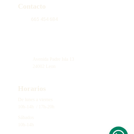
Contacto
665 454 684
contacto@latiendinadelgabacho.com
Avenida Padre Isla 13
24002 Leon
Horarios
De lunes a 
viernes
10h-14h  / 17h-20h
Sábados
10h-14h