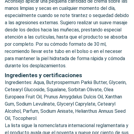
Aconsejo aplicar una pequeña cantidad de crema sobre las
manos limpias y secas en cualquier momento del día,
especialmente cuando se note tirantez o sequedad debido
a las agresiones externas. Sugiero realizar un suave masaje
desde los dedos hacia las muñecas, prestando especial
atención a las cutículas, hasta que el producto se absorba
por completo. Por su cómodo formato de 30 ml,
recomiendo llevar este tubo en el bolso o en el neceser
para mantener la piel hidratada de forma rápida y cómoda
durante los desplazamientos.
Ingredientes y certificaciones
Ingredientes: Aqua, Butyrospermum Parkii Butter, Glycerin,
Cetearyl Glucoside, Squalane, Sorbitan Olivate, Olea
Europaea Fruit Oil, Prunus Amygdalus Dulcis Oil, Xanthan
Gum, Sodium Levulinate, Glyceryl Caprylate, Cetearyl
Alcohol, Parfum, Sodium Anisate, Helianthus Annuus Seed
Oil, Tocopherol.
La lista sigue la nomenclatura internacional reglamentaria y
el producto avala que el noventa y nueve por ciento de sus