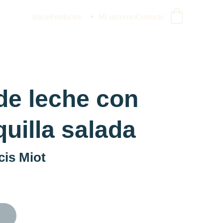
Inicio
Productos
Mi universo
Contacto
de leche con
uilla salada
cis Miot