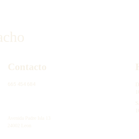
acho
Contacto
665 454 684
D
1
S
contacto@latiendinadelgabacho.com
1
Avenida Padre Isla 13
24002 Leon