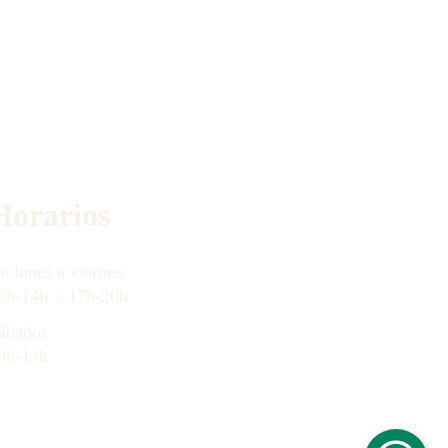
Horarios
e lunes a 
viernes
0h-14h  / 17h-20h
ábados
0h-14h