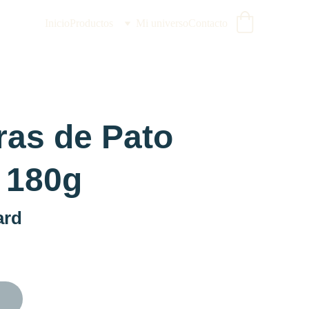
Inicio
Productos
Mi universo
Contacto
ras de Pato
 180g
ard