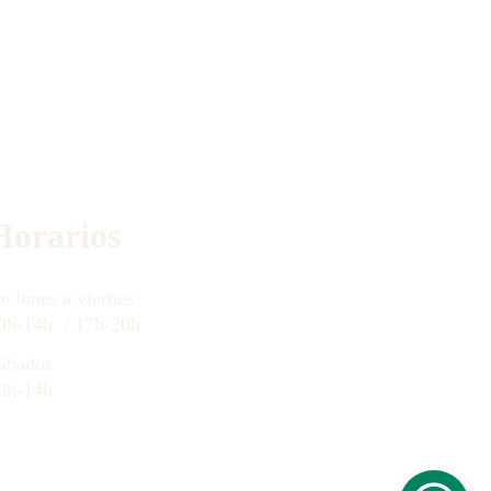
Horarios
e lunes a 
viernes
0h-14h  / 17h-20h
ábados
0h-14h