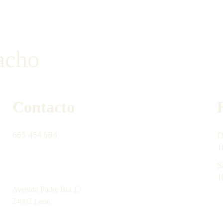
acho
Contacto
665 454 684
D
1
S
contacto@latiendinadelgabacho.com
1
Avenida Padre Isla 13
24002 Leon