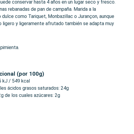
puede conservar hasta 4 años en un lugar seco y fresco.
nas rebanadas de pan de campaña. Marida a la
o dulce como Tariquet, Monbazillac o Jurançon, aunque
po ligero y ligeramente afrutado también se adapta muy
 pimienta.
cional (por 100g)
5 kJ / 549 kcal
ales ácidos grasos saturados: 24g
2g de los cuales azúcares: 2g