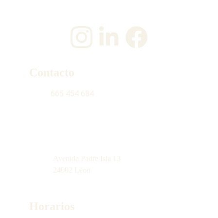
¡Únete a nosotros en las redes sociales!
Contacto
665 454 684
contacto@latiendinadelgabacho.com
Avenida Padre Isla 13
24002 Leon
Horarios