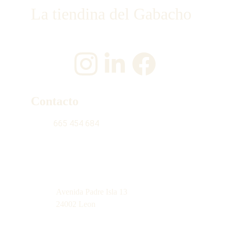
La tiendina del Gabacho
¡Únete a nosotros en las redes sociales!
Contacto
665 454 684
contacto@latiendinadelgabacho.com
Avenida Padre Isla 13
24002 Leon