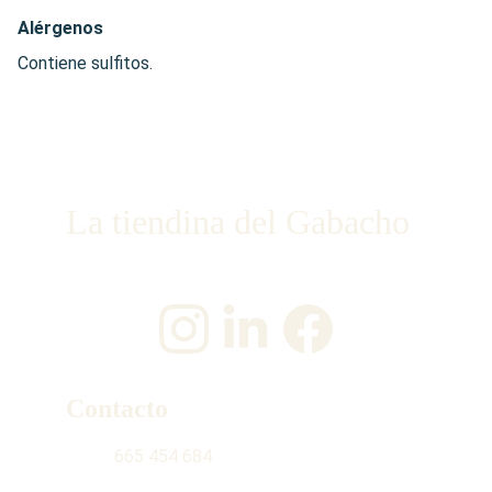
Alérgenos
Contiene sulfitos.
La tiendina del Gabacho
¡Únete a nosotros en las redes sociales!
Contacto
665 454 684