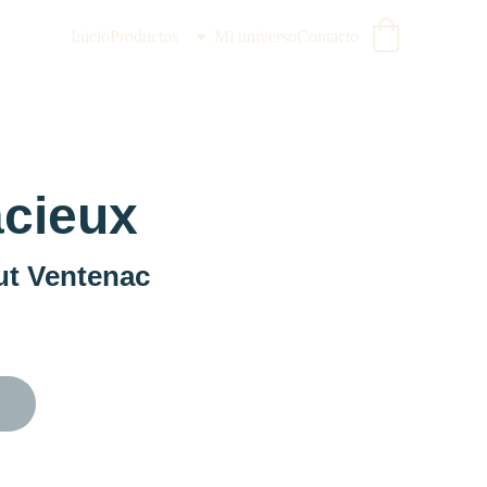
Inicio
Productos
Mi universo
Contacto
cieux
t Ventenac