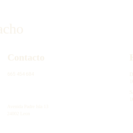
acho
Contacto
665 454 684
D
1
S
contacto@latiendinadelgabacho.com
1
Avenida Padre Isla 13
24002 Leon