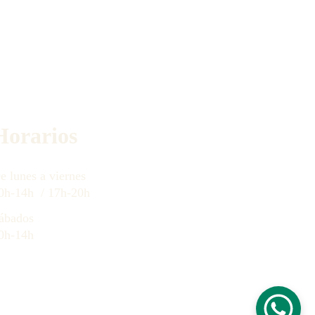
Horarios
e lunes a 
viernes
0h-14h  / 17h-20h
ábados
0h-14h