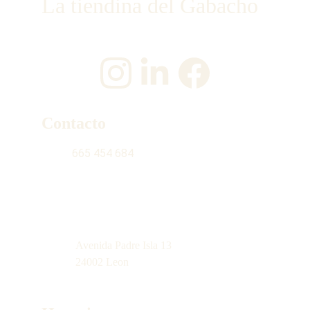
La tiendina del Gabacho
¡Únete a nosotros en las redes sociales!
Contacto
665 454 684
contacto@latiendinadelgabacho.com
Avenida Padre Isla 13
24002 Leon