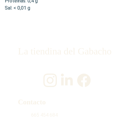
Proteínas: 0,4 g
Sal: < 0,01 g
La tiendina del Gabacho
¡Únete a nosotros en las redes sociales!
Contacto
665 454 684
contacto@latiendinadelgabacho.com