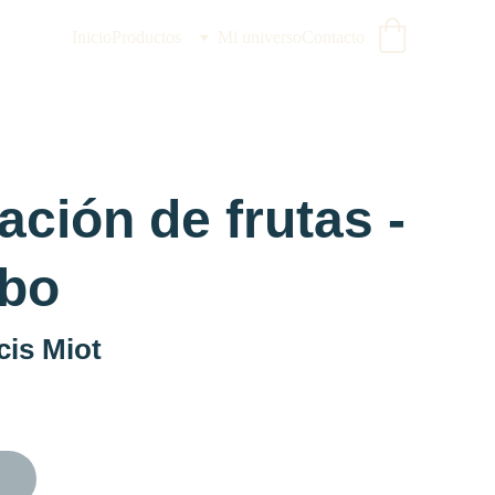
Inicio
Productos
Mi universo
Contacto
ación de frutas -
rbo
cis Miot