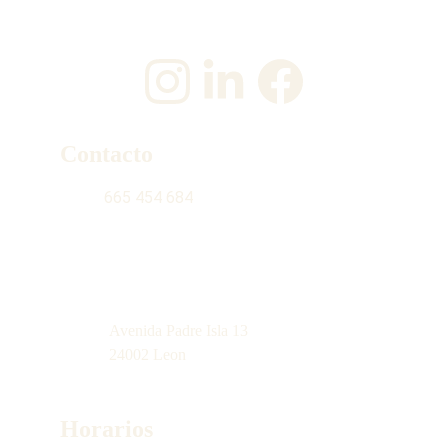
¡Únete a nosotros en las redes sociales!
Contacto
665 454 684
contacto@latiendinadelgabacho.com
Avenida Padre Isla 13
24002 Leon
Horarios