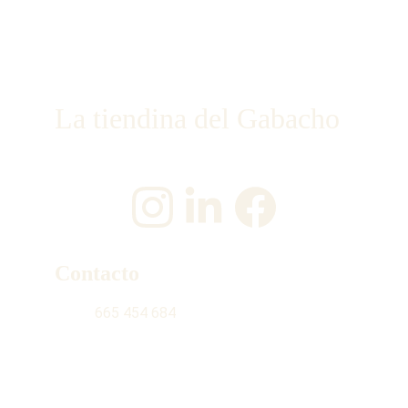
La tiendina del Gabacho
¡Únete a nosotros en las redes sociales!
Contacto
665 454 684
contacto@latiendinadelgabacho.com