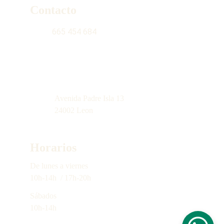
Contacto
665 454 684
contacto@latiendinadelgabacho.com
Avenida Padre Isla 13
24002 Leon
Horarios
De lunes a 
viernes
10h-14h  / 17h-20h
Sábados
10h-14h